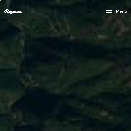
M
e
n
u