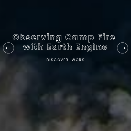
M
a
p
p
i
n
g
D
r
o
D
I
S
C
O
V
E
R
W
O
R
K